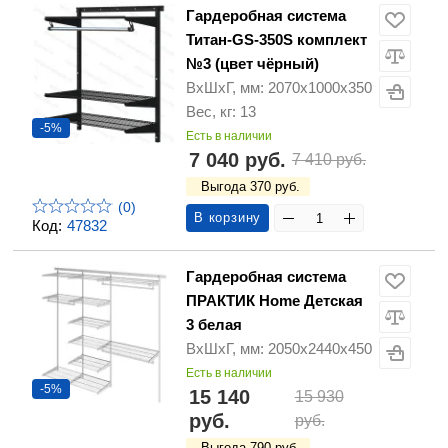
Гардеробная система
Титан-GS-350S комплект
№3 (цвет чёрный)
ВхШхГ, мм: 2070х1000х350
Вес, кг: 13
-5%
Есть в наличии
7 040 руб.
7 410 руб.
Выгода 370 руб.
(0)
В корзину
Код:
47832
Гардеробная система
ПРАКТИК Home Детская
3 белая
ВхШхГ, мм: 2050x2440x450
Есть в наличии
-5%
15 140
15 930
руб.
руб.
Выгода 790 руб.